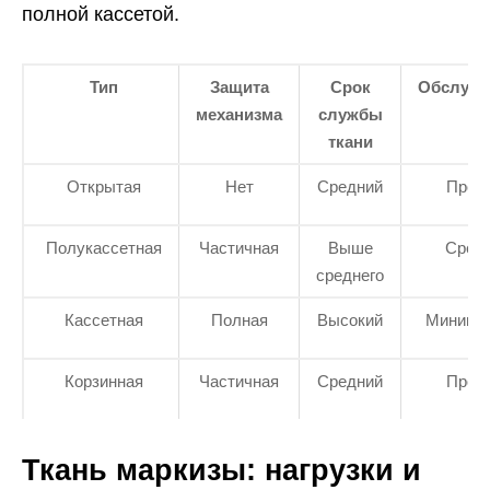
полной кассетой.
Тип
Защита
Срок
Обслужи
механизма
службы
ткани
Открытая
Нет
Средний
Прос
Полукассетная
Частичная
Выше
Сред
среднего
Кассетная
Полная
Высокий
Минима
Корзинная
Частичная
Средний
Прос
Ткань маркизы: нагрузки и