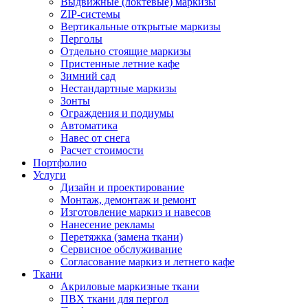
Выдвижные (локтевые) маркизы
ZIP-системы
Вертикальные открытые маркизы
Перголы
Отдельно стоящие маркизы
Пристенные летние кафе
Зимний сад
Нестандартные маркизы
Зонты
Ограждения и подиумы
Автоматика
Навес от снега
Расчет стоимости
Портфолио
Услуги
Дизайн и проектирование
Монтаж, демонтаж и ремонт
Изготовление маркиз и навесов
Нанесение рекламы
Перетяжка (замена ткани)
Сервисное обслуживание
Согласование маркиз и летнего кафе
Ткани
Акриловые маркизные ткани
ПВХ ткани для пергол