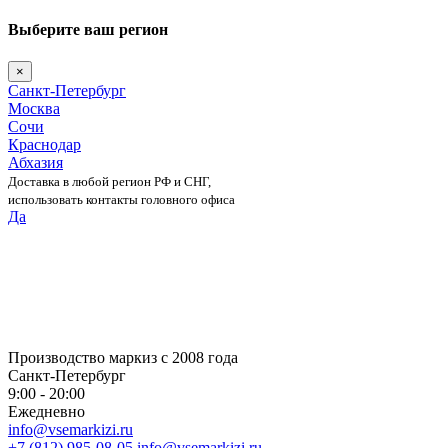
Выберите ваш регион
×
Санкт-Петербург
Москва
Сочи
Краснодар
Абхазия
Доставка в любой регион РФ и СНГ,
использовать контакты головного офиса
Да
Skip
to
content
Производство маркиз с 2008 года
Санкт-Петербург
9:00 - 20:00
Ежедневно
info@vsemarkizi.ru
+7 (812) 985-08-05
info@vsemarkizi.ru