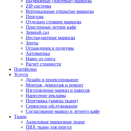
Выдвижные (локтевые) маркизы
ZIP-системы
Вертикальные открытые маркизы
Перголы
Отдельно стоящие маркизы
Пристенные летние кафе
Зимний сад
Нестандартные маркизы
Зонты
Ограждения и подиумы
Автоматика
Навес от снега
Расчет стоимости
Портфолио
Услуги
Дизайн и проектирование
Монтаж, демонтаж и ремонт
Изготовление маркиз и навесов
Нанесение рекламы
Перетяжка (замена ткани)
Сервисное обслуживание
Согласование маркиз и летнего кафе
Ткани
Акриловые маркизные ткани
ПВХ ткани для пергол