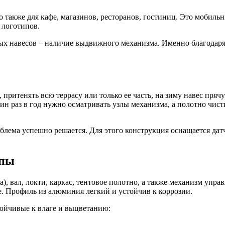
о также для кафе, магазинов, ресторанов, гостиниц. Это мобил
 логотипов.
 навесов – наличие выдвижного механизма. Именно благодаря 
притенять всю террасу или только ее часть, на зиму навес пряч
ин раз в год нужно осматривать узлы механизма, а полотно чист
лема успешно решается. Для этого конструкция оснащается датч
ипы
а), вал, локти, каркас, тентовое полотно, а также механизм упр
е. Профиль из алюминия легкий и устойчив к коррозии.
ойчивые к влаге и выцветанию: