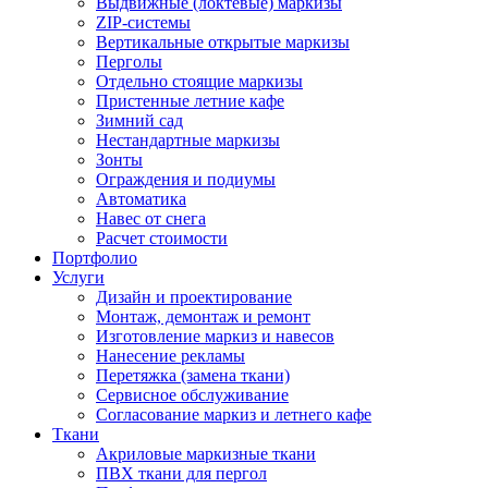
Выдвижные (локтевые) маркизы
ZIP-системы
Вертикальные открытые маркизы
Перголы
Отдельно стоящие маркизы
Пристенные летние кафе
Зимний сад
Нестандартные маркизы
Зонты
Ограждения и подиумы
Автоматика
Навес от снега
Расчет стоимости
Портфолио
Услуги
Дизайн и проектирование
Монтаж, демонтаж и ремонт
Изготовление маркиз и навесов
Нанесение рекламы
Перетяжка (замена ткани)
Сервисное обслуживание
Согласование маркиз и летнего кафе
Ткани
Акриловые маркизные ткани
ПВХ ткани для пергол