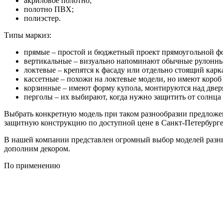
акриловое полотно;
полотно ПВХ;
полиэстер.
Типы маркиз:
прямые – простой и бюджетный проект прямоугольной фо
вертикальные – визуально напоминают обычные рулонны
локтевые – крепятся к фасаду или отдельно стоящий кар
кассетные – похожи на локтевые модели, но имеют короб 
корзинные – имеют форму купола, монтируются над двер
перголы – их выбирают, когда нужно защитить от солнца
Выбрать конкретную модель при таком разнообразии предложе
защитную конструкцию по доступной цене в Санкт-Петербурге
В нашей компании представлен огромный выбор моделей разных
дополним декором.
По применению