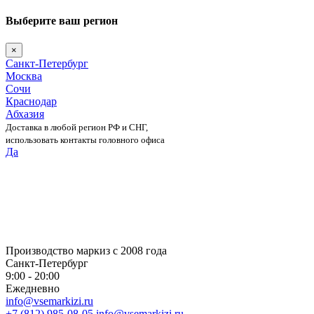
Выберите ваш регион
×
Санкт-Петербург
Москва
Сочи
Краснодар
Абхазия
Доставка в любой регион РФ и СНГ,
использовать контакты головного офиса
Да
Skip
to
content
Производство маркиз с 2008 года
Санкт-Петербург
9:00 - 20:00
Ежедневно
info@vsemarkizi.ru
+7 (812) 985-08-05
info@vsemarkizi.ru