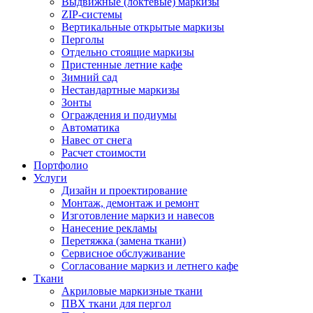
Выдвижные (локтевые) маркизы
ZIP-системы
Вертикальные открытые маркизы
Перголы
Отдельно стоящие маркизы
Пристенные летние кафе
Зимний сад
Нестандартные маркизы
Зонты
Ограждения и подиумы
Автоматика
Навес от снега
Расчет стоимости
Портфолио
Услуги
Дизайн и проектирование
Монтаж, демонтаж и ремонт
Изготовление маркиз и навесов
Нанесение рекламы
Перетяжка (замена ткани)
Сервисное обслуживание
Согласование маркиз и летнего кафе
Ткани
Акриловые маркизные ткани
ПВХ ткани для пергол