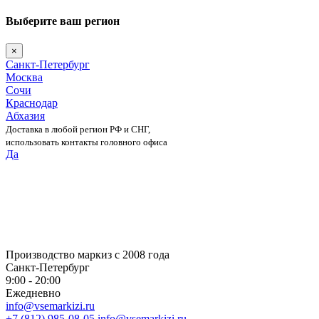
Выберите ваш регион
×
Санкт-Петербург
Москва
Сочи
Краснодар
Абхазия
Доставка в любой регион РФ и СНГ,
использовать контакты головного офиса
Да
Skip
to
content
Производство маркиз с 2008 года
Санкт-Петербург
9:00 - 20:00
Ежедневно
info@vsemarkizi.ru
+7 (812) 985-08-05
info@vsemarkizi.ru