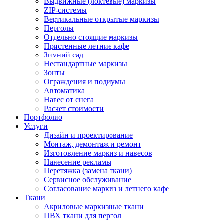
Выдвижные (локтевые) маркизы
ZIP-системы
Вертикальные открытые маркизы
Перголы
Отдельно стоящие маркизы
Пристенные летние кафе
Зимний сад
Нестандартные маркизы
Зонты
Ограждения и подиумы
Автоматика
Навес от снега
Расчет стоимости
Портфолио
Услуги
Дизайн и проектирование
Монтаж, демонтаж и ремонт
Изготовление маркиз и навесов
Нанесение рекламы
Перетяжка (замена ткани)
Сервисное обслуживание
Согласование маркиз и летнего кафе
Ткани
Акриловые маркизные ткани
ПВХ ткани для пергол