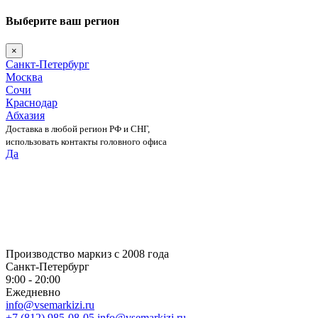
Выберите ваш регион
×
Санкт-Петербург
Москва
Сочи
Краснодар
Абхазия
Доставка в любой регион РФ и СНГ,
использовать контакты головного офиса
Да
Skip
to
content
Производство маркиз с 2008 года
Санкт-Петербург
9:00 - 20:00
Ежедневно
info@vsemarkizi.ru
+7 (812) 985-08-05
info@vsemarkizi.ru