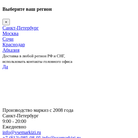
Выберите ваш регион
×
Санкт-Петербург
Москва
Сочи
Краснодар
Абхазия
Доставка в любой регион РФ и СНГ,
использовать контакты головного офиса
Да
Skip
to
content
Производство маркиз с 2008 года
Санкт-Петербург
9:00 - 20:00
Ежедневно
info@vsemarkizi.ru
+7 (812) 985-08-05
info@vsemarkizi.ru