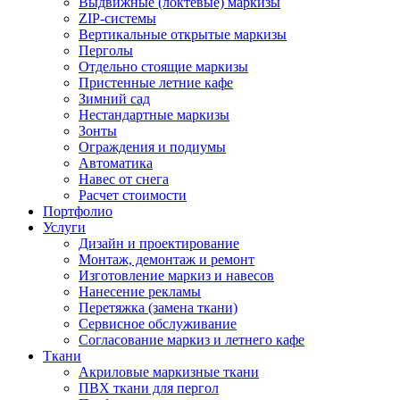
Выдвижные (локтевые) маркизы
ZIP-системы
Вертикальные открытые маркизы
Перголы
Отдельно стоящие маркизы
Пристенные летние кафе
Зимний сад
Нестандартные маркизы
Зонты
Ограждения и подиумы
Автоматика
Навес от снега
Расчет стоимости
Портфолио
Услуги
Дизайн и проектирование
Монтаж, демонтаж и ремонт
Изготовление маркиз и навесов
Нанесение рекламы
Перетяжка (замена ткани)
Сервисное обслуживание
Согласование маркиз и летнего кафе
Ткани
Акриловые маркизные ткани
ПВХ ткани для пергол