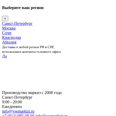
Выберите ваш регион
×
Санкт-Петербург
Москва
Сочи
Краснодар
Абхазия
Доставка в любой регион РФ и СНГ,
использовать контакты головного офиса
Да
Skip
to
content
Производство маркиз с 2008 года
Санкт-Петербург
9:00 - 20:00
Ежедневно
info@vsemarkizi.ru
+7 (812) 985-08-05
info@vsemarkizi.ru