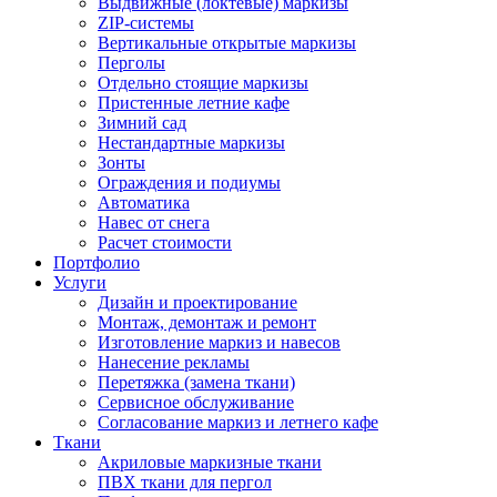
Выдвижные (локтевые) маркизы
ZIP-системы
Вертикальные открытые маркизы
Перголы
Отдельно стоящие маркизы
Пристенные летние кафе
Зимний сад
Нестандартные маркизы
Зонты
Ограждения и подиумы
Автоматика
Навес от снега
Расчет стоимости
Портфолио
Услуги
Дизайн и проектирование
Монтаж, демонтаж и ремонт
Изготовление маркиз и навесов
Нанесение рекламы
Перетяжка (замена ткани)
Сервисное обслуживание
Согласование маркиз и летнего кафе
Ткани
Акриловые маркизные ткани
ПВХ ткани для пергол