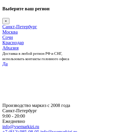
Выберите ваш регион
×
Санкт-Петербург
Москва
Сочи
Краснодар
Абхазия
Доставка в любой регион РФ и СНГ,
использовать контакты головного офиса
Да
Skip
to
content
Производство маркиз с 2008 года
Санкт-Петербург
9:00 - 20:00
Ежедневно
info@vsemarkizi.ru
+7 (812) 985-08-05
info@vsemarkizi.ru